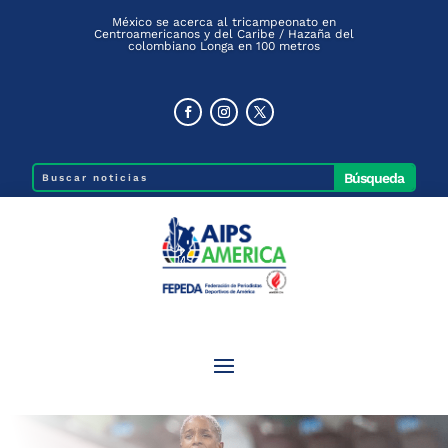
México se acerca al tricampeonato en
Centroamericanos y del Caribe / Hazaña del
colombiano Longa en 100 metros