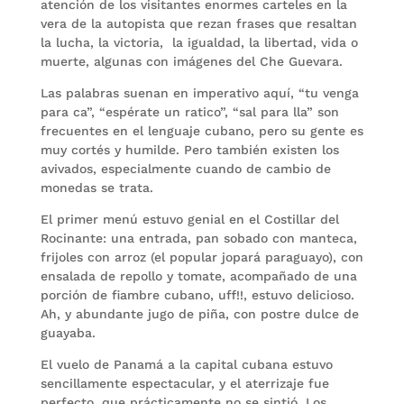
atención de los visitantes enormes carteles en la
vera de la autopista que rezan frases que resaltan
la lucha, la victoria, la igualdad, la libertad, vida o
muerte, algunas con imágenes del Che Guevara.
Las palabras suenan en imperativo aquí, “tu venga
para ca”, “espérate un ratico”, “sal para lla” son
frecuentes en el lenguaje cubano, pero su gente es
muy cortés y humilde. Pero también existen los
avivados, especialmente cuando de cambio de
monedas se trata.
El primer menú estuvo genial en el Costillar del
Rocinante: una entrada, pan sobado con manteca,
frijoles con arroz (el popular jopará paraguayo), con
ensalada de repollo y tomate, acompañado de una
porción de fiambre cubano, uff!!, estuvo delicioso.
Ah, y abundante jugo de piña, con postre dulce de
guayaba.
El vuelo de Panamá a la capital cubana estuvo
sencillamente espectacular, y el aterrizaje fue
perfecto, que prácticamente no se sintió. Los