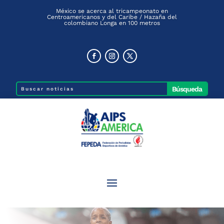
México se acerca al tricampeonato en
Centroamericanos y del Caribe / Hazaña del
colombiano Longa en 100 metros