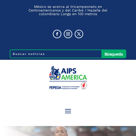
México se acerca al tricampeonato en
Centroamericanos y del Caribe / Hazaña del
colombiano Longa en 100 metros