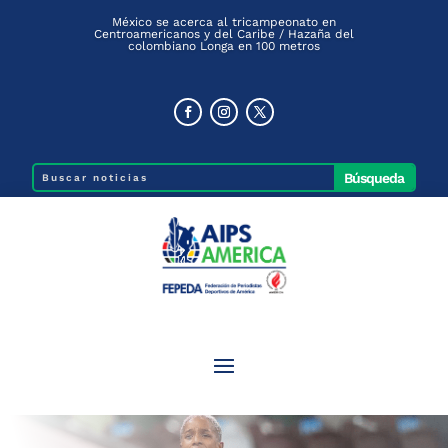
México se acerca al tricampeonato en
Centroamericanos y del Caribe / Hazaña del
colombiano Longa en 100 metros