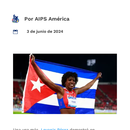
Por AIPS América
3 de junio de 2024

Una vez más,
Leyanis Pérez
demostró en