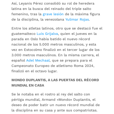
Así, Leyanis Pérez consolidó su rol de heredera
latina en la busca del reinado del triple salto
femenino, tras la
grave lesión
de la máxima figura
de la disciplina, la venezolana
Yulimar Rojas
.
Entre los atletas latinos, otro que se destacó fue el
guatemalteco
Luis Grijalva
, quien el jueves en la
parada en Oslo había batido el nuevo récord
nacional de los 5.000 metros masculinos, y esta
vez en Estocolmo finalizó en el tercer lugar de los
3.000 metros masculinos. En la misma carrera, el
español
Adel Mechaal
, que se prepara para el
Campeonato Europeo de atletismo Roma 2024,
finalizó en el octavo lugar.
MONDO DUPLANTIS, A LAS PUERTAS DEL RÉCORD
MUNDIAL EN CASA
Se le notaba en el rostro al rey del salto con
pértiga mundial, Armand «Mondo» Duplantis, el
deseo de poder batir un nuevo récord mundial de
la disciplina en su casa y ante sus compatriotas.