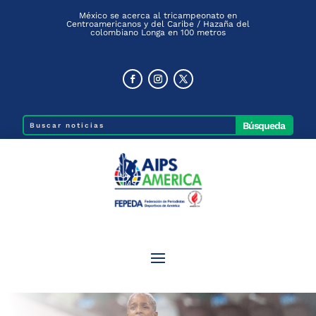
México se acerca al tricampeonato en
Centroamericanos y del Caribe / Hazaña del
colombiano Longa en 100 metros