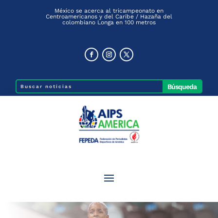
México se acerca al tricampeonato en
Centroamericanos y del Caribe / Hazaña del
colombiano Longa en 100 metros