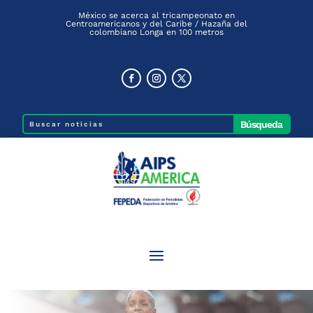
México se acerca al tricampeonato en
Centroamericanos y del Caribe / Hazaña del
colombiano Longa en 100 metros