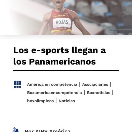
Los e-sports llegan a
los Panamericanos

|
|
América en competencia
Asociaciones
|
|
Boxamericaencompetencia
Boxnoticias
|
boxolimpicos
Noticias
Por AIPS América