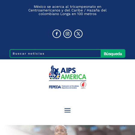
México se acerca al tricampeonato en
Centroamericanos y del Caribe / Hazaña del
colombiano Longa en 100 metros