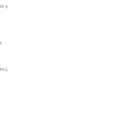
ón y
),
U.),