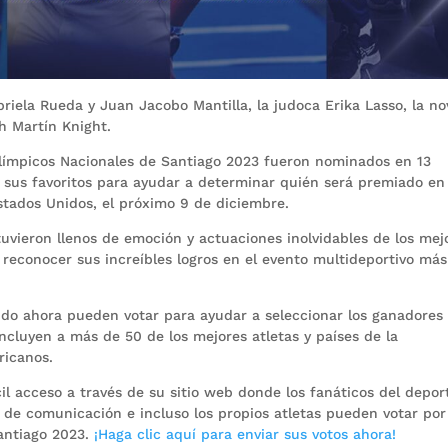
briela Rueda y Juan Jacobo Mantilla, la judoca Erika Lasso, la n
h Martín Knight.
Olímpicos Nacionales de Santiago 2023 fueron nominados en 13
or sus favoritos para ayudar a determinar quién será premiado en
stados Unidos, el próximo 9 de diciembre.
vieron llenos de emoción y actuaciones inolvidables de los mej
reconocer sus increíbles logros en el evento multideportivo más
ndo ahora pueden votar para ayudar a seleccionar los ganadores
incluyen a más de 50 de los mejores atletas y países de la
ricanos.
l acceso a través de su sitio web donde los fanáticos del depor
 de comunicación e incluso los propios atletas pueden votar por
antiago 2023.
¡Haga clic aquí para enviar sus votos ahora!