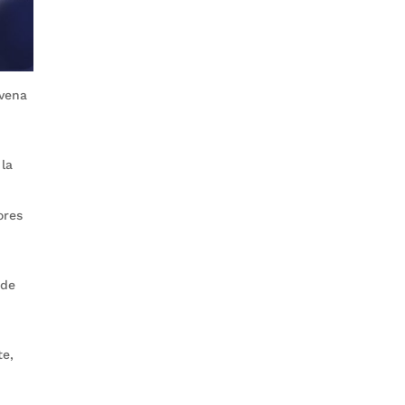
ovena
 la
ores
 de
te,