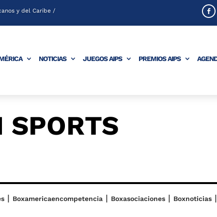
anos y del Caribe /
AMÉRICA
NOTICIAS
JUEGOS AIPS
PREMIOS AIPS
AGEN
M SPORTS
|
|
|
|
es
Boxamericaencompetencia
Boxasociaciones
Boxnoticias