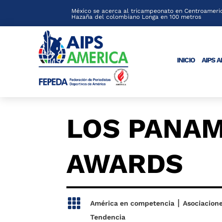
México se acerca al tricampeonato en Centroameric
Hazaña del colombiano Longa en 100 metros
INICIO
AIPS 
LOS PANA
AWARDS

|
América en competencia
Asociacion
Tendencia