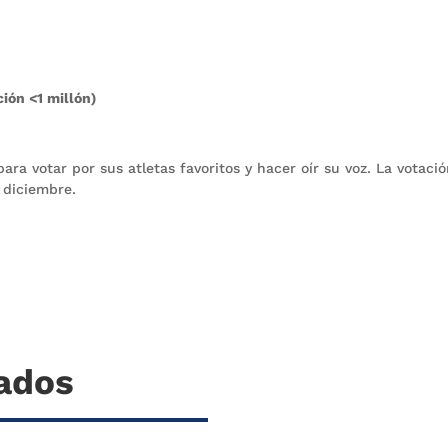
ión <1 millón)
ara votar por sus atletas favoritos y hacer oír su voz. La votaci
e diciembre.
nados