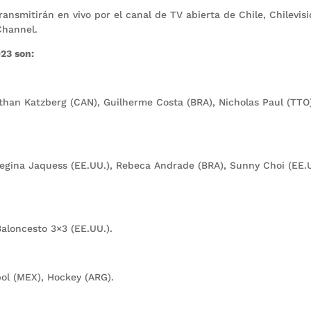
smitirán en vivo por el canal de TV abierta de Chile, Chilevisi
Channel.
23 son:
Ethan Katzberg (CAN), Guilherme Costa (BRA), Nicholas Paul (TTO
Regina Jaquess (EE.UU.), Rebeca Andrade (BRA), Sunny Choi (EE.U
Baloncesto 3×3 (EE.UU.).
ol (MEX), Hockey (ARG).