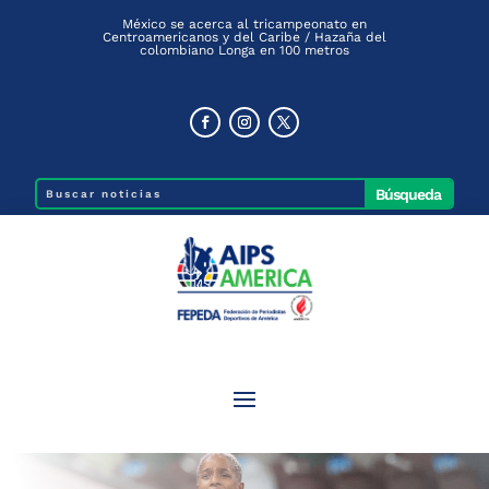
México se acerca al tricampeonato en
Centroamericanos y del Caribe / Hazaña del
colombiano Longa en 100 metros