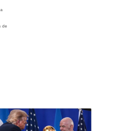
ma
s de
t