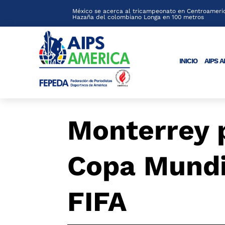
México se acerca al tricampeonato en Centroameric
Hazaña del colombiano Longa en 100 metros
INICIO
AIPS 
Monterrey p
Copa Mundi
FIFA