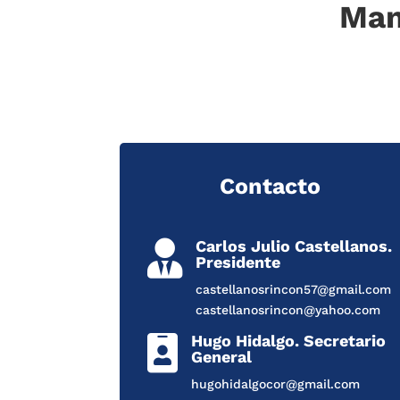
Man
Contacto
Carlos Julio Castellanos.

Presidente
castellanosrincon57@gmail.com
castellanosrincon@yahoo.com
Hugo Hidalgo. Secretario

General
hugohidalgocor@gmail.com