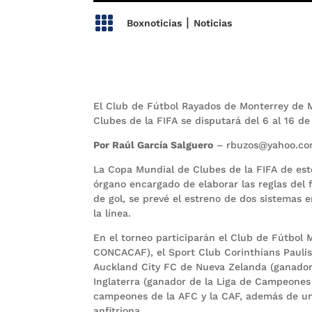

|
Boxnoticias
Noticias
El Club de Fútbol Rayados de Monterrey de 
Clubes de la FIFA se disputará del 6 al 16 d
Por Raúl García Salguero
– rbuzos@yahoo.c
La Copa Mundial de Clubes de la FIFA de est
órgano encargado de elaborar las reglas del 
de gol, se prevé el estreno de dos sistemas e
la línea.
En el torneo participarán el Club de Fútbol
CONCACAF), el Sport Club Corinthians Paulis
Auckland City FC de Nueva Zelanda (ganador 
Inglaterra (ganador de la Liga de Campeones 
campeones de la AFC y la CAF, además de un 
anfitriona.