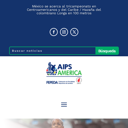
México se acerca al tricampeonato en
Centroamericanos y del Caribe / Hazaña del
colombiano Longa en 100 metros