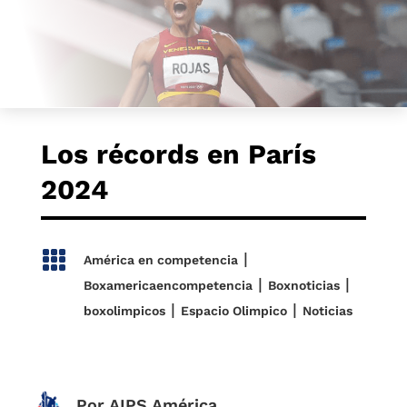
Los récords en París
2024

|
América en competencia
|
|
Boxamericaencompetencia
Boxnoticias
|
|
boxolimpicos
Espacio Olimpico
Noticias
Por AIPS América