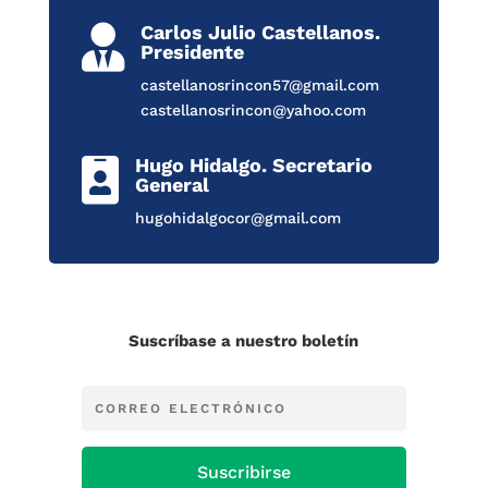
Carlos Julio Castellanos.

Presidente
castellanosrincon57@gmail.com
castellanosrincon@yahoo.com
Hugo Hidalgo. Secretario

General
hugohidalgocor@gmail.com
Suscríbase a nuestro boletín
Suscribirse