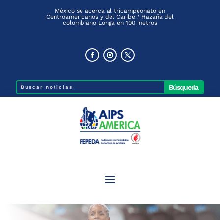
México se acerca al tricampeonato en
Centroamericanos y del Caribe / Hazaña del
colombiano Longa en 100 metros