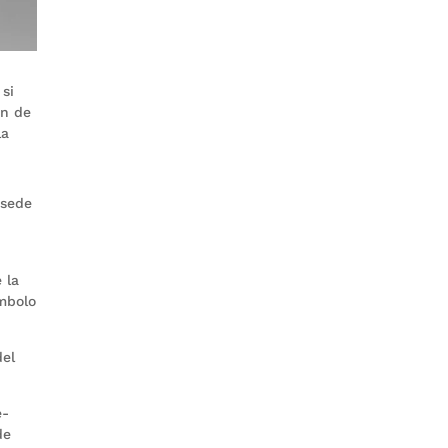
 si
an de
la
 sede
 la
mbolo
del
e-
de