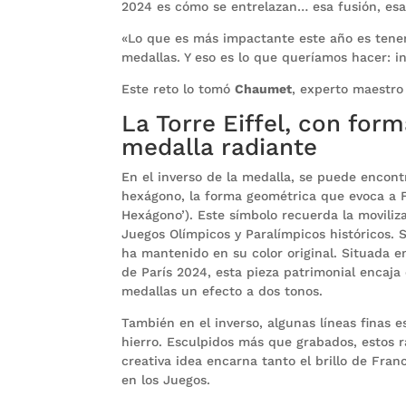
2024 es cómo se entrelazan… esa fusión, esa
«Lo que es más impactante este año es tener p
medallas. Y eso es lo que queríamos hacer: i
Este reto lo tomó
Chaumet
, experto maestro
La Torre Eiffel, con for
medalla radiante
En el inverso de la medalla, se puede encontr
hexágono, la forma geométrica que evoca a Fr
Hexágono’). Este símbolo recuerda la moviliz
Juegos Olímpicos y Paralímpicos históricos. Si
ha mantenido en su color original. Situada e
de París 2024, esta pieza patrimonial encaja 
medallas un efecto a dos tonos.
También en el inverso, algunas líneas finas 
hierro. Esculpidos más que grabados, estos ra
creativa idea encarna tanto el brillo de Fran
en los Juegos.