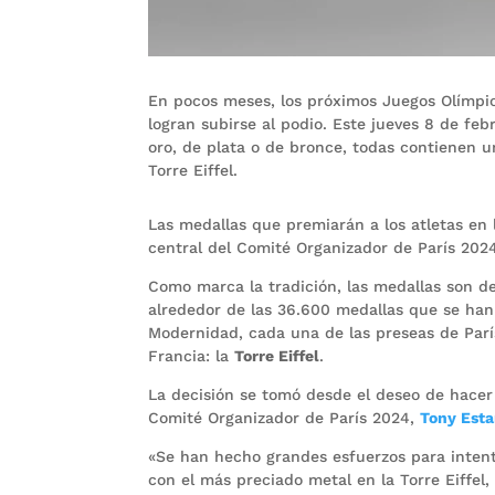
En pocos meses, los próximos Juegos Olímpic
logran subirse al podio. Este jueves 8 de feb
oro, de plata o de bronce, todas contienen 
Torre Eiffel.
Las medallas que premiarán a los atletas en 
central del Comité Organizador de París 202
Como marca la tradición, las medallas son de
alrededor de las 36.600 medallas que se ha
Modernidad, cada una de las preseas de Par
Francia: la
Torre Eiffel
.
La decisión se tomó desde el deseo de hacer 
Comité Organizador de París 2024,
Tony Est
«Se han hecho grandes esfuerzos para intenta
con el más preciado metal en la Torre Eiffel,