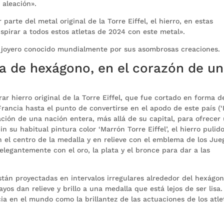
 aleación».
arte del metal original de la Torre Eiffel, el hierro, en estas
nspirar a todos estos atletas de 2024 con este metal».
 joyero conocido mundialmente por sus asombrosas creaciones.
ma de hexágono, en el corazón de u
ar hierro original de la Torre Eiffel, que fue cortado en forma d
ancia hasta el punto de convertirse en el apodo de este país (‘
ación de una nación entera, más allá de su capital, para ofrecer
n su habitual pintura color ‘Marrón Torre Eiffel’, el hierro pulid
n el centro de la medalla y en relieve con el emblema de los Jue
elegantemente con el oro, la plata y el bronce para dar a las
están proyectadas en intervalos irregulares alrededor del hexágo
yos dan relieve y brillo a una medalla que está lejos de ser lisa.
cia en el mundo como la brillantez de las actuaciones de los atle