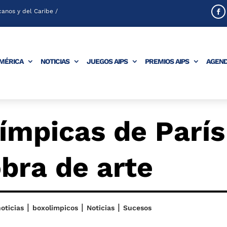
anos y del Caribe /
AMÉRICA
NOTICIAS
JUEGOS AIPS
PREMIOS AIPS
AGEN
ímpicas de París
bra de arte
|
|
|
oticias
boxolimpicos
Noticias
Sucesos