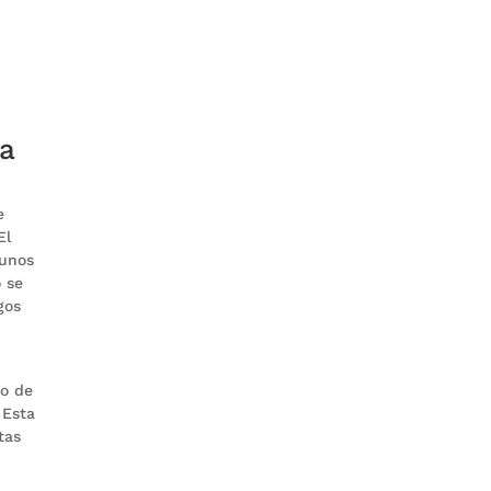
na
e
El
 unos
o se
gos
no de
 Esta
tas