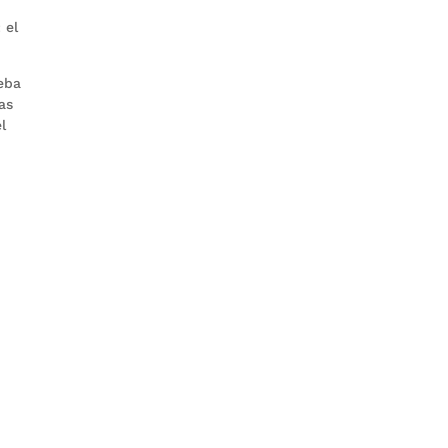
 el
ueba
as
l