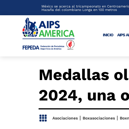
México se acerca al tricampeonato en Centroameric
Hazaña del colombiano Longa en 100 metros
INICIO
AIPS 
Medallas ol
2024, una o

|
|
Asociaciones
Boxasociaciones
Boxn