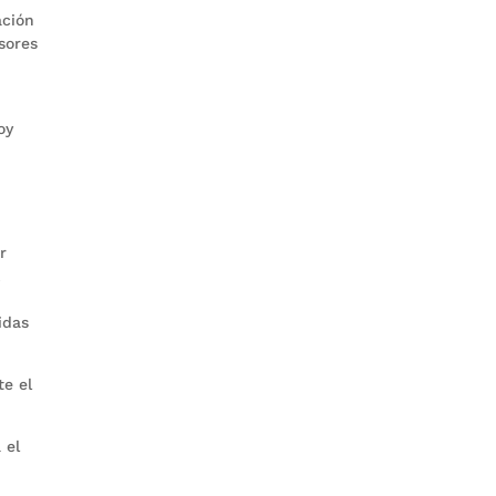
ación
sores
oy
r
,
idas
te el
 el