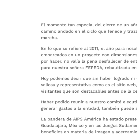
El momento tan especial del cierre de un año
camino andado en el ciclo que fenece y traz
marcha.
En lo que se refiere al 2011, el año para no
embarcados en un proyecto con dimensiones 
por hacer, no valía la pena desfallecer de en
para nuestra señera FEPEDA, rebautizada e
Hoy podemos decir que sin haber logrado ni 
valiosa y representativa como es el sitio we
visitantes que son destacables antes de la c
Haber podido reunir a nuestro comité ejecut
generar gastos a la entidad, también puede s
La bandera de AIPS América ha estado prese
Guadalajara, México y en los Juegos Sudame
beneficios en materia de imagen y acercamie