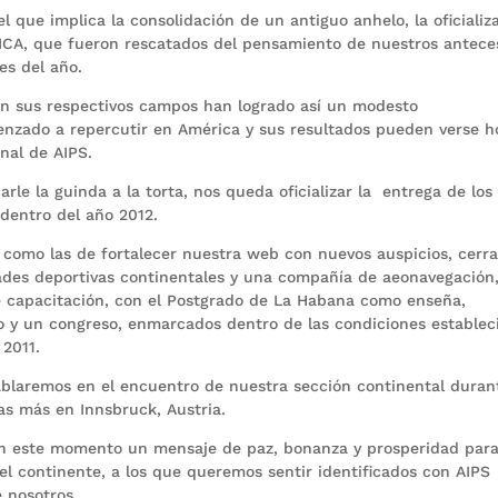
el que implica la consolidación de un antiguo anhelo, la oficializ
CA, que fueron rescatados del pensamiento de nuestros antece
es del año.
 en sus respectivos campos han logrado así un modesto
enzado a repercutir en América y sus resultados pueden verse h
onal de AIPS.
rle la guinda a la torta, nos queda oficializar la entrega de los
dentro del año 2012.
 como las de fortalecer nuestra web con nuevos auspicios, cerra
ades deportivas continentales y una compañía de aeonavegación
e capacitación, con el Postgrado de La Habana como enseña,
vo y un congreso, enmarcados dentro de las condiciones establec
 2011.
blaremos en el encuentro de nuestra sección continental duran
as más en Innsbruck, Austria.
en este momento un mensaje de paz, bonanza y prosperidad para
del continente, a los que queremos sentir identificados con AIPS
e nosotros.