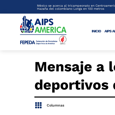
México se acerca al tricampeonato en Centroameric
Hazaña del colombiano Longa en 100 metros
INICIO
AIPS 
Mensaje a l
deportivos 

Columnas