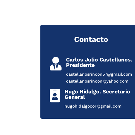
Contacto
Carlos Julio Castellanos.

Presidente
castellanosrincon57@gmail.com
castellanosrincon@yahoo.com
Hugo Hidalgo. Secretario

General
hugohidalgocor@gmail.com