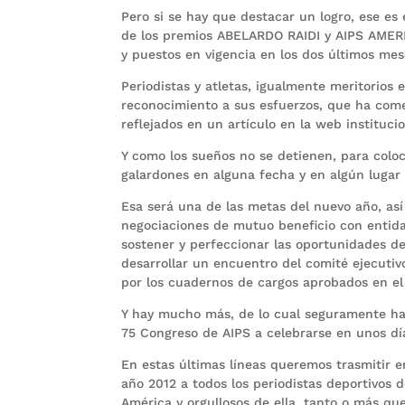
Pero si se hay que destacar un logro, ese es 
de los premios ABELARDO RAIDI y AIPS AMERI
y puestos en vigencia en los dos últimos mes
Periodistas y atletas, igualmente meritorios
reconocimiento a sus esfuerzos, que ha com
reflejados en un artículo en la web instituci
Y como los sueños no se detienen, para coloca
galardones en alguna fecha y en algún lugar 
Esa será una de las metas del nuevo año, así
negociaciones de mutuo beneficio con entid
sostener y perfeccionar las oportunidades d
desarrollar un encuentro del comité ejecuti
por los cuadernos de cargos aprobados en el
Y hay mucho más, de lo cual seguramente ha
75 Congreso de AIPS a celebrarse en unos dí
En estas últimas líneas queremos trasmitir 
año 2012 a todos los periodistas deportivos 
América y orgullosos de ella, tanto o más qu