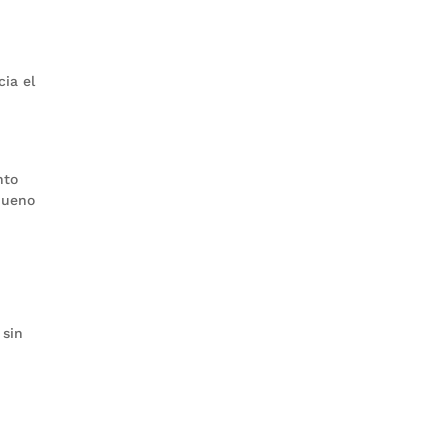
ia el
nto
 bueno
n
 sin