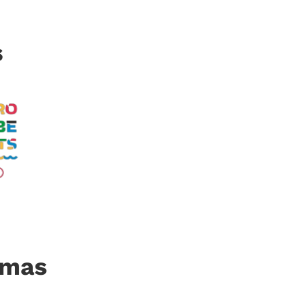
s
imas