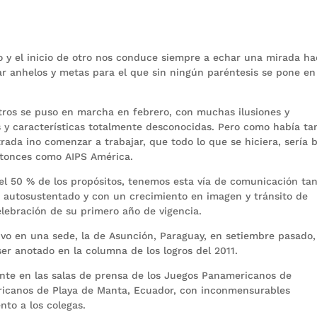
 y el inicio de otro nos conduce siempre a echar una mirada hac
ar anhelos y metas para el que sin ningún paréntesis se pone en
sotros se puso en marcha en febrero, con muchas ilusiones y
y características totalmente desconocidas. Pero como había ta
trada ino comenzar a trabajar, que todo lo que se hiciera, sería
ntonces como AIPS América.
el 50 % de los propósitos, tenemos esta vía de comunicación ta
b, autosustentado y con un crecimiento en imagen y tránsito de
elebración de su primero año de vigencia.
ivo en una sede, la de Asunción, Paraguay, en setiembre pasado,
er anotado en la columna de los logros del 2011.
nte en las salas de prensa de los Juegos Panamericanos de
ricanos de Playa de Manta, Ecuador, con inconmensurables
nto a los colegas.