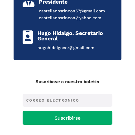

Presidente
castellanosrincon57@gmail.com
castellanosrincon@yahoo.com
Hugo Hidalgo. Secretario

General
hugohidalgocor@gmail.com
Suscríbase a nuestro boletín
Suscribirse