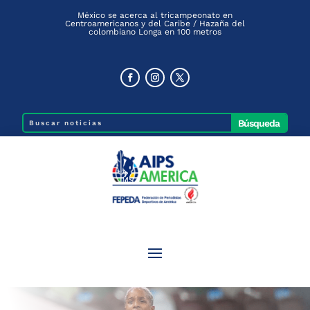
México se acerca al tricampeonato en
Centroamericanos y del Caribe / Hazaña del
colombiano Longa en 100 metros