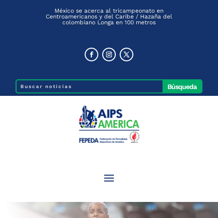
México se acerca al tricampeonato en
Centroamericanos y del Caribe / Hazaña del
colombiano Longa en 100 metros