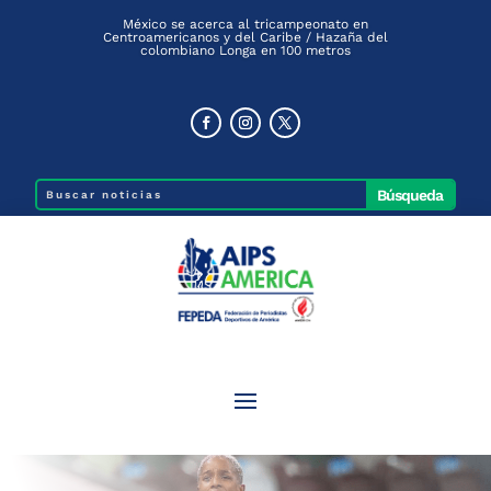
México se acerca al tricampeonato en
Centroamericanos y del Caribe / Hazaña del
colombiano Longa en 100 metros