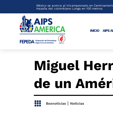
México se acerca al tricampeonato en Centroameric
Hazaña del colombiano Longa en 100 metros
INICIO
AIPS 
Miguel Her
de un Améri

|
Boxnoticias
Noticias