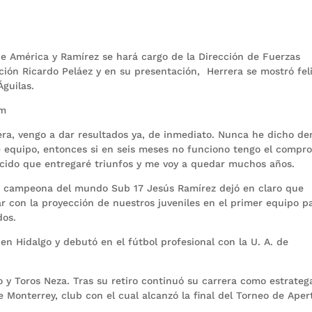
de América y Ramírez se hará cargo de la Dirección de Fuerzas
ación Ricardo Peláez y en su presentación, Herrera se mostró feli
guilas.
om
a, vengo a dar resultados ya, de inmediato. Nunca he dicho d
e equipo, entonces si en seis meses no funciono tengo el compr
ncido que entregaré triunfos y me voy a quedar muchos años.
ón campeona del mundo Sub 17 Jesús Ramírez dejó en claro que
r con la proyección de nuestros juveniles en el primer equipo p
dos.
en Hidalgo y debutó en el fútbol profesional con la U. A. de
o y Toros Neza. Tras su retiro continuó su carrera como estrate
 Monterrey, club con el cual alcanzó la final del Torneo de Aper