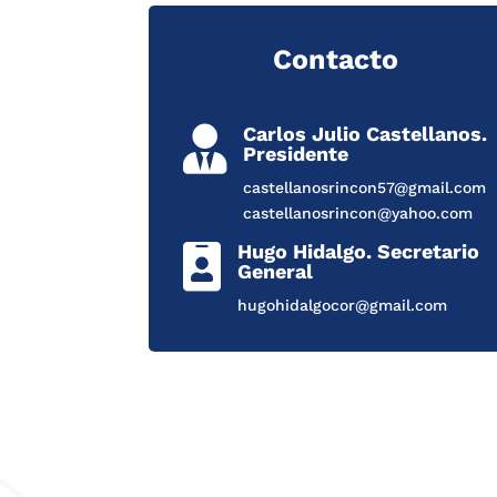
Contacto
Carlos Julio Castellanos.

Presidente
castellanosrincon57@gmail.com
castellanosrincon@yahoo.com
Hugo Hidalgo. Secretario

General
hugohidalgocor@gmail.com