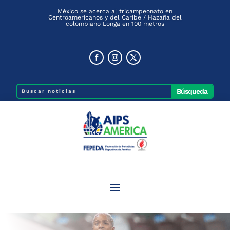
México se acerca al tricampeonato en
Centroamericanos y del Caribe / Hazaña del
colombiano Longa en 100 metros