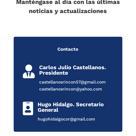
Manténgase al día con las últimas
noticias y actualizaciones
Contacto
Carlos Julio Castellanos.

Presidente
castellanosrincon57@gmail.com
castellanosrincon@yahoo.com
Hugo Hidalgo. Secretario

General
hugohidalgocor@gmail.com