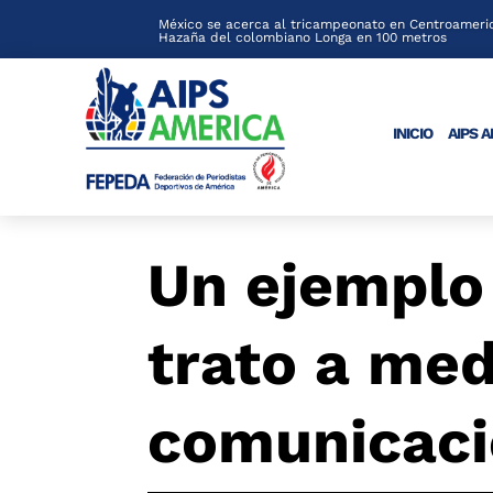
México se acerca al tricampeonato en Centroameric
Hazaña del colombiano Longa en 100 metros
INICIO
AIPS 
Un ejemplo 
trato a med
comunicac