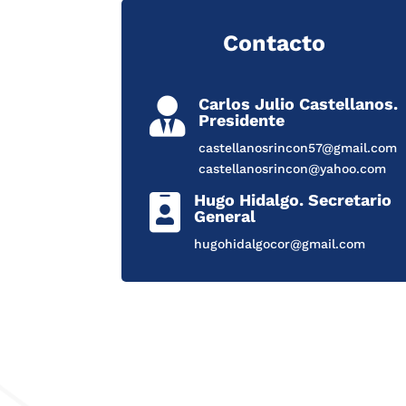
Contacto
Carlos Julio Castellanos.

Presidente
castellanosrincon57@gmail.com
castellanosrincon@yahoo.com
Hugo Hidalgo. Secretario

General
hugohidalgocor@gmail.com