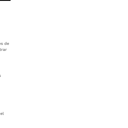
es de
trar
s
el