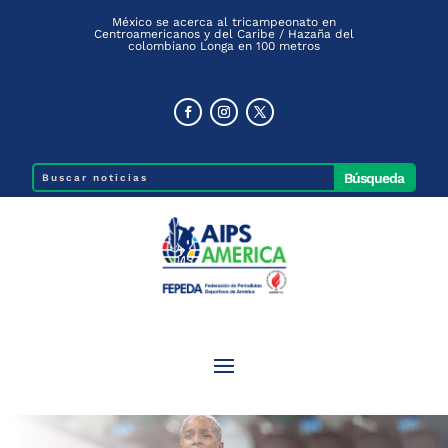
México se acerca al tricampeonato en
Centroamericanos y del Caribe / Hazaña del
colombiano Longa en 100 metros