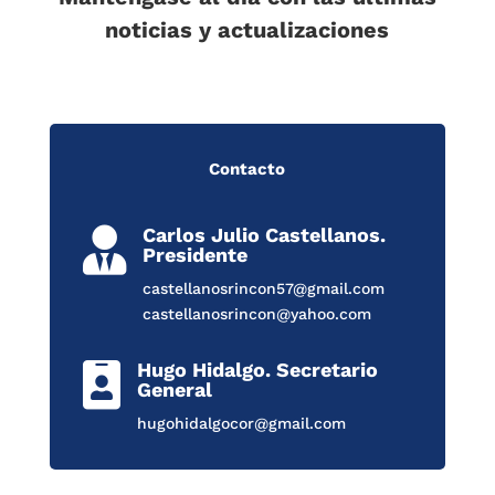
noticias y actualizaciones
Contacto
Carlos Julio Castellanos.

Presidente
castellanosrincon57@gmail.com
castellanosrincon@yahoo.com
Hugo Hidalgo. Secretario

General
hugohidalgocor@gmail.com