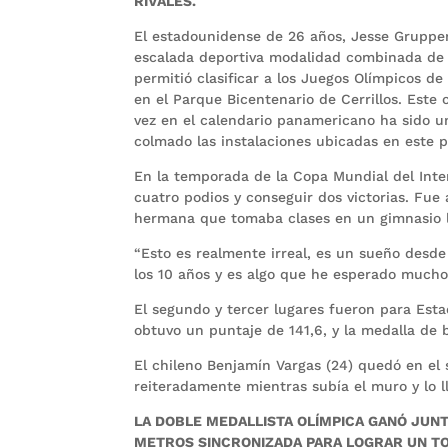
RIVALES.
El estadounidense de 26 años, Jesse Grupper
escalada deportiva modalidad combinada de B
permitió clasificar a los Juegos Olímpicos de
en el Parque Bicentenario de Cerrillos. Est
vez en el calendario panamericano ha sido u
colmado las instalaciones ubicadas en este 
En la temporada de la Copa Mundial del Inter
cuatro podios y conseguir dos victorias. Fue
hermana que tomaba clases en un gimnasio l
“Esto es realmente irreal, es un sueño desde
los 10 años y es algo que he esperado mucho 
El segundo y tercer lugares fueron para Esta
obtuvo un puntaje de 141,6, y la medalla de 
El chileno Benjamín Vargas (24) quedó en el s
reiteradamente mientras subía el muro y lo 
LA DOBLE MEDALLISTA OLÍMPICA GANÓ JUN
METROS SINCRONIZADA PARA LOGRAR UN TO