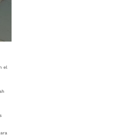
n el
ah
s
para