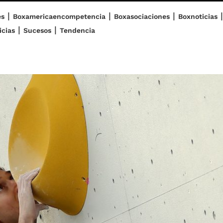
|
|
|
|
es
Boxamericaencompetencia
Boxasociaciones
Boxnoticias
|
|
icias
Sucesos
Tendencia