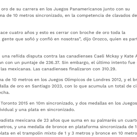
e oro de su carrera en los Juegos Panamericanos junto con su
ma de 10 metros sincronizado, en la competencia de clavados de
ace cuatro años y esto es cerrar con broche de oro toda la
 gente que soñó y confió en nosotras”, dijo Orozco, quien es par
 una reñida disputa contra las canadienses Caeli Mckay y Kate
ban con un puntaje de 236.37. Sin embargo, el último intento fue 
a las mexicanas. Las canadienses finalizaron con 310.29.
ma de 10 metros en los Juegos Olímpicos de Londres 2012, y el b
alla de oro en Santiago 2023, con lo que acumula un total de c
echa.
Toronto 2015 en 10m sincronizado, y dos medallas en los Juego
idual y una plata en sincronizado.
lavadista mexicana de 23 años que suma en su palmarés un cuart
metros, y una medalla de bronce en plataforma sincronizada de 
ata en el trampolín mixto de 1 y 3 metros y bronce en 10 metr