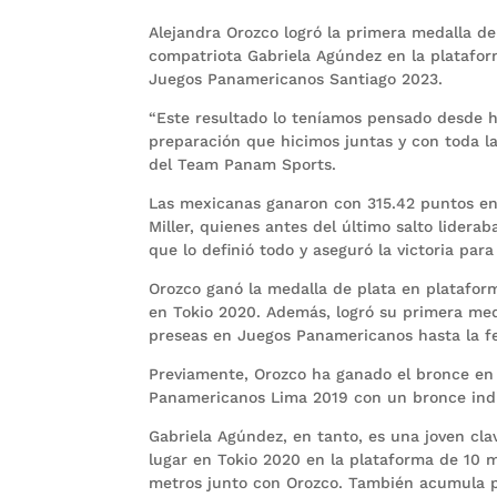
Alejandra Orozco logró la primera medalla d
compatriota Gabriela Agúndez en la platafor
Juegos Panamericanos Santiago 2023.
“Este resultado lo teníamos pensado desde h
preparación que hicimos juntas y con toda la
del Team Panam Sports.
Las mexicanas ganaron con 315.42 puntos en
Miller, quienes antes del último salto lidera
que lo definió todo y aseguró la victoria par
Orozco ganó la medalla de plata en platafor
en Tokio 2020. Además, logró su primera med
preseas en Juegos Panamericanos hasta la f
Previamente, Orozco ha ganado el bronce en 
Panamericanos Lima 2019 con un bronce indiv
Gabriela Agúndez, en tanto, es una joven c
lugar en Tokio 2020 en la plataforma de 10 
metros junto con Orozco. También acumula pl