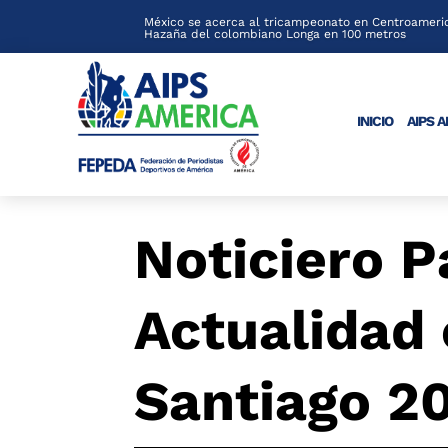
México se acerca al tricampeonato en Centroameric
Hazaña del colombiano Longa en 100 metros
INICIO
AIPS 
Noticiero 
Actualidad
Santiago 2