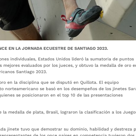
NCE EN LA JORNADA ECUESTRE DE SANTIAGO 2023.
ones individuales, Estados Unidos lideró la sumatoria de puntos
os mejores evaluados por los jueces, y obtuvo la medalla de oro e
ricanos Santiago 2023.
ro en la disciplina que se disputó en Quillota. El equipo
to norteamericano se basó en los desempeños de los jinetes Sar
ienes se posicionaron en el top 10 de las presentaciones
la medalla de plata, Brasil, lograron la clasificación a los Juego
da jinete tuvo que demostrar su dominio, habilidad y destreza 
 representantes de los once países en competencia tuvieron dos