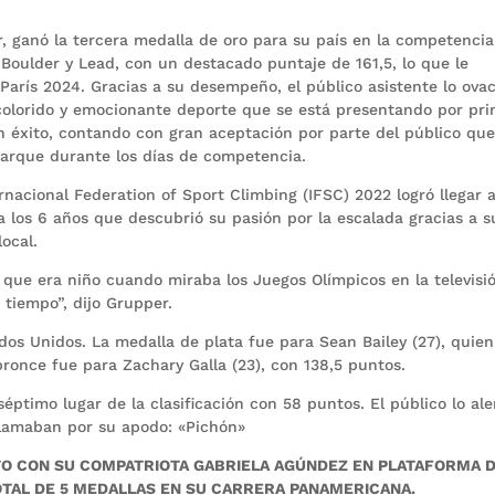
, ganó la tercera medalla de oro para su país en la competencia
oulder y Lead, con un destacado puntaje de 161,5, lo que le
 París 2024. Gracias a su desempeño, el público asistente lo ova
e colorido y emocionante deporte que se está presentando por pr
n éxito, contando con gran aceptación por parte del público qu
parque durante los días de competencia.
nacional Federation of Sport Climbing (IFSC) 2022 logró llegar 
 a los 6 años que descubrió su pasión por la escalada gracias a s
ocal.
 que era niño cuando miraba los Juegos Olímpicos en la televisi
tiempo”, dijo Grupper.
dos Unidos. La medalla de plata fue para Sean Bailey (27), quien
bronce fue para Zachary Galla (23), con 138,5 puntos.
éptimo lugar de la clasificación con 58 puntos. El público lo al
llamaban por su apodo: «Pichón»
TO CON SU COMPATRIOTA GABRIELA AGÚNDEZ EN PLATAFORMA D
TAL DE 5 MEDALLAS EN SU CARRERA PANAMERICANA.