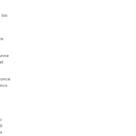
 los
te
 Anne
el
ronce
inco
s
o
10
os