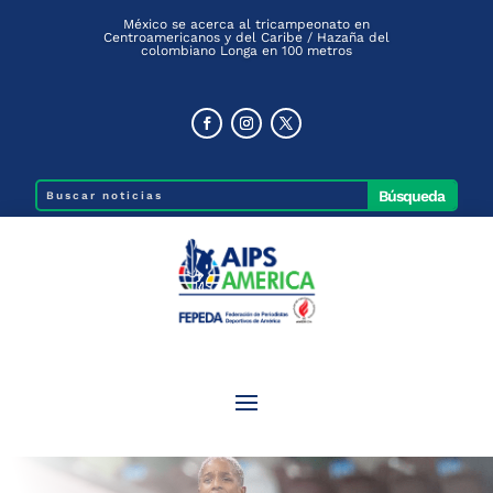
México se acerca al tricampeonato en
Centroamericanos y del Caribe / Hazaña del
colombiano Longa en 100 metros