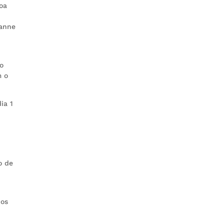
boa
ianne
 o
m o
ia 1
o de
cos