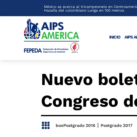
México se acerca al tricampeonato en Centroameric
Hazaña del colombiano Longa en 100 metros
INICIO
AIPS 
Nuevo bolet
Congreso d

|
boxPostgrado 2016
Postgrado 2017