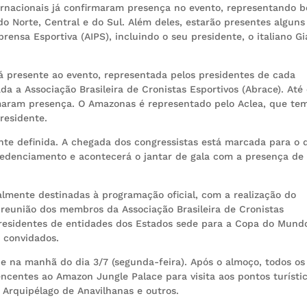
ternacionais já confirmaram presença no evento, representando 
 Norte, Central e do Sul. Além deles, estarão presentes alguns
rensa Esportiva (AIPS), incluindo o seu presidente, o italiano G
á presente ao evento, representada pelos presidentes de cada
ada a Associação Brasileira de Cronistas Esportivos (Abrace). Até
rmaram presença. O Amazonas é representado pelo Aclea, que te
residente.
te definida. A chegada dos congressistas está marcada para o d
redenciamento e acontecerá o jantar de gala com a presença de
talmente destinadas à programação oficial, com a realização do
reunião dos membros da Associação Brasileira de Cronistas
 presidentes de entidades dos Estados sede para a Copa do Mund
 convidados.
de na manhã do dia 3/7 (segunda-feira). Após o almoço, todos os
encentes ao Amazon Jungle Palace para visita aos pontos turísti
 Arquipélago de Anavilhanas e outros.