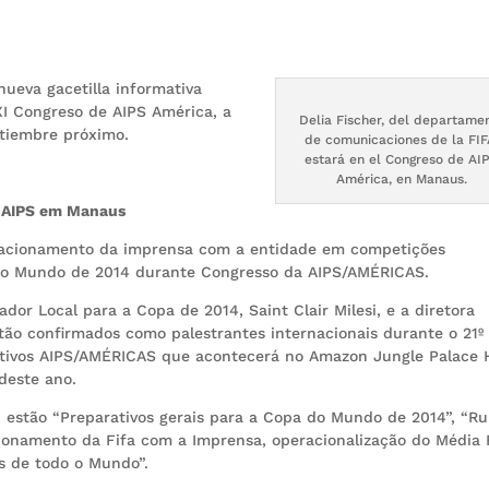
nueva gacetilla informativa
XI Congreso de AIPS América, a
Delia Fischer, del departame
etiembre próximo.
de comunicaciones de la FIF
estará en el Congreso de AI
América, en Manaus.
a AIPS em Manaus
 relacionamento da imprensa com a entidade em competições
a do Mundo de 2014 durante Congresso da AIPS/AMÉRICAS.
or Local para a Copa de 2014, Saint Clair Milesi, e a diretora
stão confirmados como palestrantes internacionais durante o 21º
ortivos AIPS/AMÉRICAS que acontecerá no Amazon Jungle Palace H
deste ano.
, estão “Preparativos gerais para a Copa do Mundo de 2014”, “R
acionamento da Fifa com a Imprensa, operacionalização do Média 
s de todo o Mundo”.