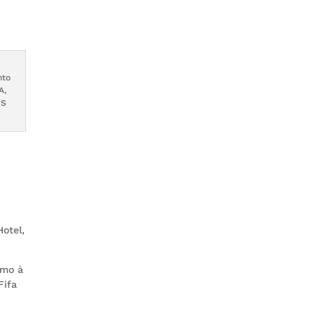
nto
A,
PS
otel,
umo à
Fifa