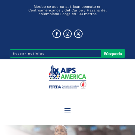
México se acerca al tricampeonato en
Centroamericanos y del Caribe / Hazaña del
colombiano Longa en 100 metros