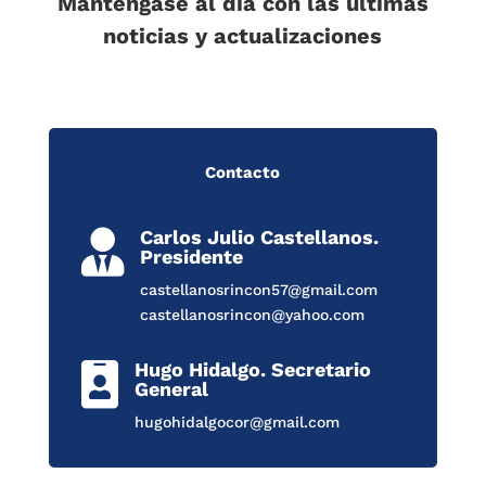
Manténgase al día con las últimas
noticias y actualizaciones
Contacto
Carlos Julio Castellanos.

Presidente
castellanosrincon57@gmail.com
castellanosrincon@yahoo.com
Hugo Hidalgo. Secretario

General
hugohidalgocor@gmail.com