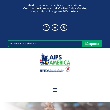
México se acerca al tricampeonato en
Centroamericanos y del Caribe / Hazaña del
colombiano Longa en 100 metros