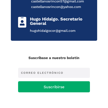
castellanosrincon57@gmail.com
castellanosrincon@yahoo.com
Hugo Hidalgo. Secretario

General
hugohidalgocor@gmail.com
Suscríbase a nuestro boletín
Suscribirse