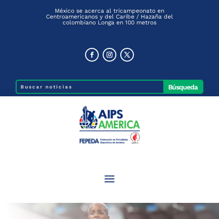
México se acerca al tricampeonato en
Centroamericanos y del Caribe / Hazaña del
colombiano Longa en 100 metros