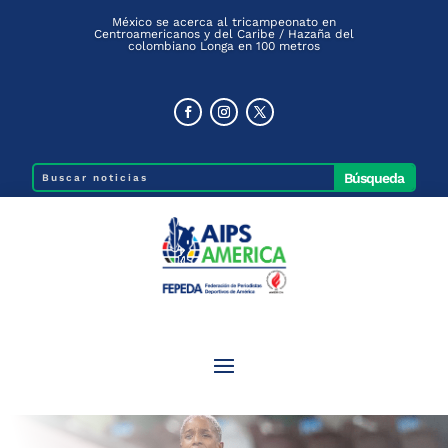
México se acerca al tricampeonato en
Centroamericanos y del Caribe / Hazaña del
colombiano Longa en 100 metros