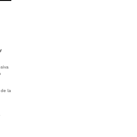
y
siva
n
 de la
a