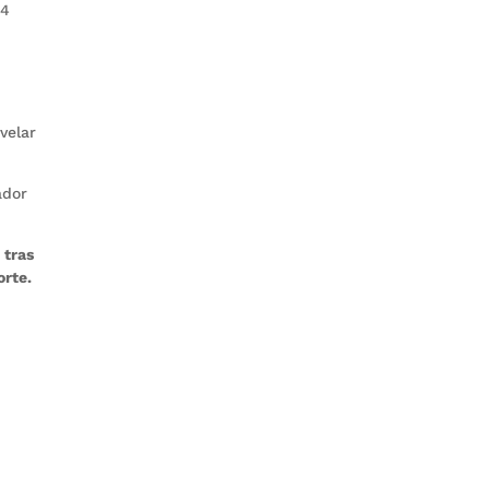
14
velar
ador
 tras
orte.