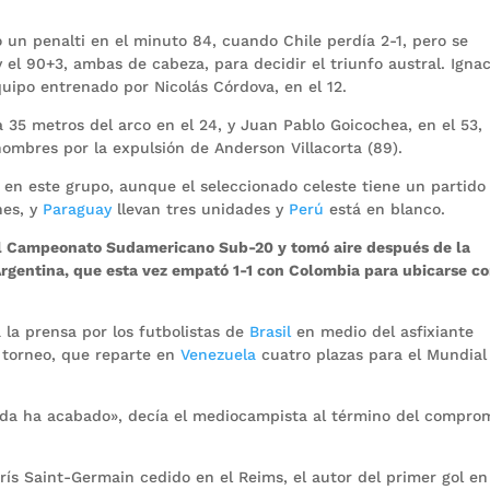
 un penalti en el minuto 84, cuando Chile perdía 2-1, pero se
 el 90+3, ambas de cabeza, para decidir el triunfo austral. Ignac
uipo entrenado por Nicolás Córdova, en el 12.
35 metros del arco en el 24, y Juan Pablo Goicochea, en el 53,
hombres por la expulsión de Anderson Villacorta (89).
en este grupo, aunque el seleccionado celeste tiene un partido
nes, y
Paraguay
llevan tres unidades y
Perú
está en blanco.
n el Campeonato Sudamericano Sub-20 y tomó aire después de la
Argentina, que esta vez empató 1-1 con Colombia para ubicarse c
 la prensa por los futbolistas de
Brasil
en medio del asfixiante
 torneo, que reparte en
Venezuela
cuatro plazas para el Mundial
ada ha acabado», decía el mediocampista al término del compro
ís Saint-Germain cedido en el Reims, el autor del primer gol en