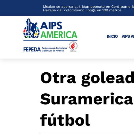
México se acerca al tricampeonato en Centroameric
Hazaña del colombiano Longa en 100 metros
INICIO
AIPS 
Otra golead
Suramerica
fútbol