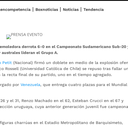
|
|
|
aencompetencia
Boxnoticias
Noticias
Tendencia
demoledora derrota 6-0 en el Campeonato Sudamericano Sub-20 
 australes lideran el Grupo A.
 Petit
(Nacional) firmó un doblete en medio de la explosión ofen
o Rossell (Universidad Católica de Chile) se repuso tras fallar u
n la recta final de su partido, uno en el tiempo agregado.
bergado por
Venezuela
, que entrega cuatro plazas para el Mundial
l 26 y el 31, Renzo Machado en el 62, Esteban Crucci en el 67 y
ección uruguaya, cuya anterior generación juvenil fue campeon
figuras charrúas en el Estadio Metropolitano de Barquisimeto,