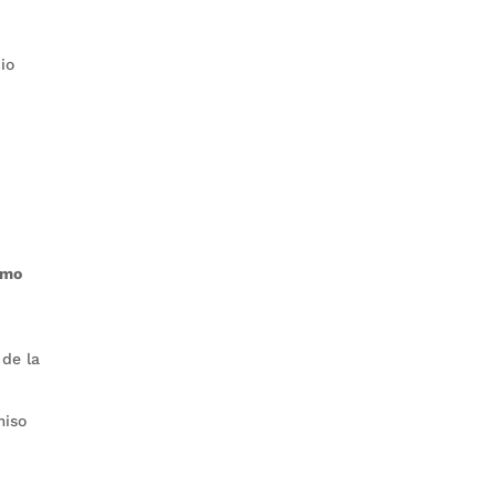
io
omo
 de la
miso