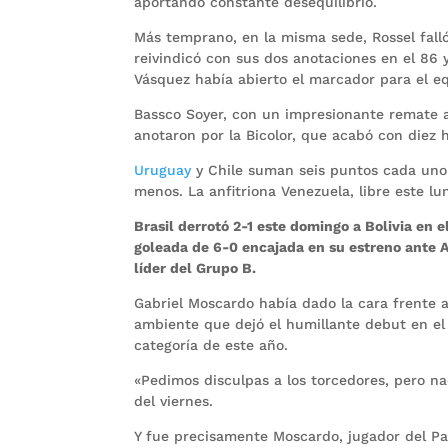
aportando constante desequilibrio.
Más temprano, en la misma sede, Rossel falló
reivindicó con sus dos anotaciones en el 86 y
Vásquez había abierto el marcador para el eq
Bassco Soyer, con un impresionante remate a 
anotaron por la Bicolor, que acabó con diez 
Uruguay
y Chile suman seis puntos cada uno 
menos. La anfitriona Venezuela, libre este lu
Brasil derrotó 2-1 este domingo a Bolivia e
goleada de 6-0 encajada en su estreno ante 
líder del Grupo B.
Gabriel Moscardo había dado la cara frente a
ambiente que dejó el humillante debut en el
categoría de este año.
«Pedimos disculpas a los torcedores, pero n
del viernes.
Y fue precisamente Moscardo, jugador del Par