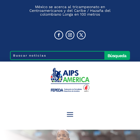
México se acerca al tricampeonato en
Centroamericanos y del Caribe / Hazaña del
colombiano Longa en 100 metros