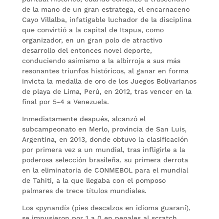
de la mano de un gran estratega, el encarnaceno
Cayo Villalba, infatigable luchador de la disciplina
que convirtió a la capital de Itapua, como
organizador, en un gran polo de atractivo
desarrollo del entonces novel deporte,
conduciendo asimismo a la albirroja a sus más
resonantes triunfos históricos, al ganar en forma
invicta la medalla de oro de los Juegos Bolivarianos
de playa de Lima, Perú, en 2012, tras vencer en la
final por 5-4 a Venezuela.
Inmediatamente después, alcanzó el
subcampeonato en Merlo, provincia de San Luis,
Argentina, en 2013, donde obtuvo la clasificación
por primera vez a un mundial, tras infligirle a la
poderosa selección brasileña, su primera derrota
en la eliminatoria de CONMEBOL para el mundial
de Tahiti, a la que llegaba con el pomposo
palmares de trece títulos mundiales.
Los «pynandí» (pies descalzos en idioma guaraní),
se impusieron por 1 a 0 en penales al scratch