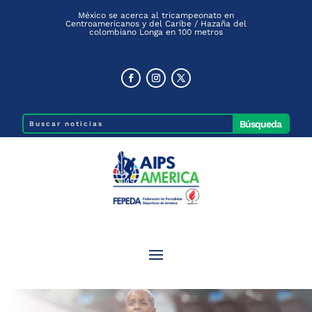
México se acerca al tricampeonato en
Centroamericanos y del Caribe / Hazaña del
colombiano Longa en 100 metros