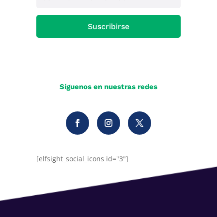
Suscribirse
Síguenos en nuestras redes
[elfsight_social_icons id="3"]