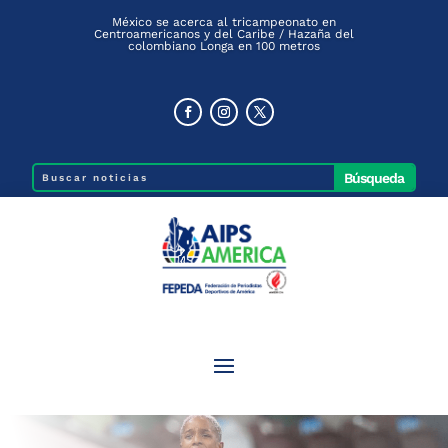
México se acerca al tricampeonato en
Centroamericanos y del Caribe / Hazaña del
colombiano Longa en 100 metros