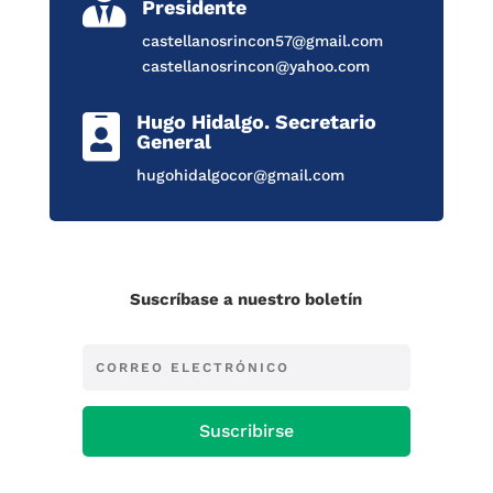

Presidente
castellanosrincon57@gmail.com
castellanosrincon@yahoo.com
Hugo Hidalgo. Secretario

General
hugohidalgocor@gmail.com
Suscríbase a nuestro boletín
Suscribirse