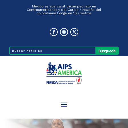
México se acerca al tricampeonato en
Centroamericanos y del Caribe / Hazaña del
colombiano Longa en 100 metros