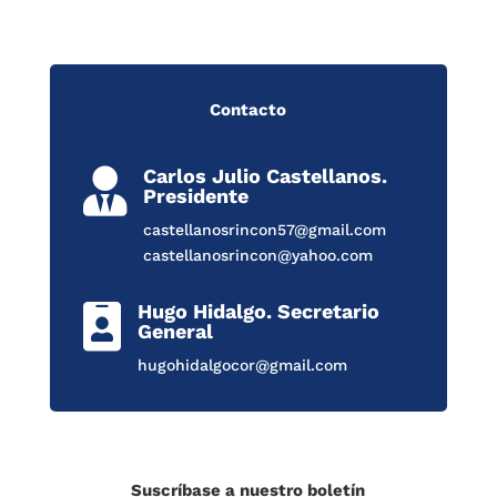
Contacto
Carlos Julio Castellanos.

Presidente
castellanosrincon57@gmail.com
castellanosrincon@yahoo.com
Hugo Hidalgo. Secretario

General
hugohidalgocor@gmail.com
Suscríbase a nuestro boletín