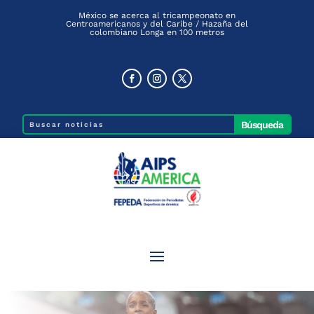
México se acerca al tricampeonato en
Centroamericanos y del Caribe / Hazaña del
colombiano Longa en 100 metros