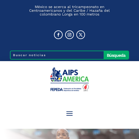
México se acerca al tricampeonato en
Centroamericanos y del Caribe / Hazaña del
colombiano Longa en 100 metros