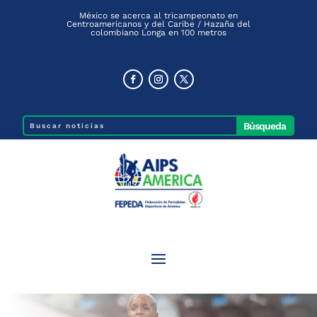
México se acerca al tricampeonato en
Centroamericanos y del Caribe / Hazaña del
colombiano Longa en 100 metros