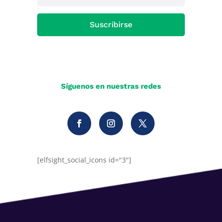
Suscribirse
Síguenos en nuestras redes
[elfsight_social_icons id="3"]