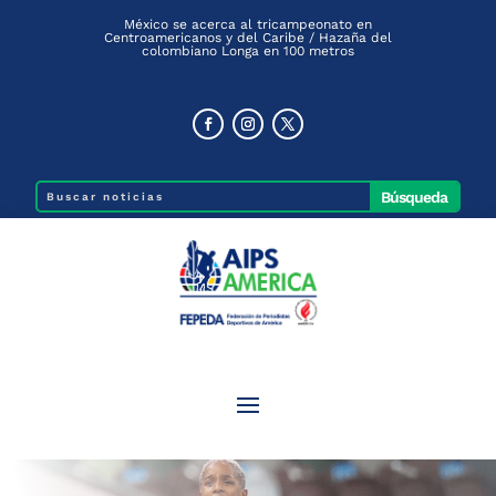
México se acerca al tricampeonato en
Centroamericanos y del Caribe / Hazaña del
colombiano Longa en 100 metros