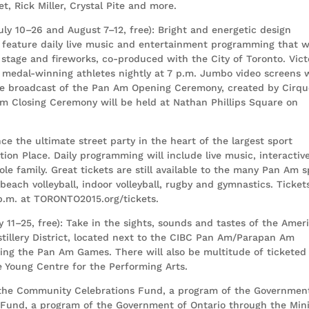
, Rick Miller, Crystal Pite and more.
ly 10–26 and August 7–12, free): Bright and energetic design
 feature daily live music and entertainment programming that wi
stage and fireworks, co-produced with the City of Toronto. Vict
 medal-winning athletes nightly at 7 p.m. Jumbo video screens w
ive broadcast of the Pan Am Opening Ceremony, created by Cirq
n Am Closing Ceremony will be held at Nathan Phillips Square on
ce the ultimate street party in the heart of the largest sport
ion Place. Daily programming will include live music, interactiv
le family. Great tickets are still available to the many Pan Am s
each volleyball, indoor volleyball, rugby and gymnastics. Ticket
1 p.m. at TORONTO2015.org/tickets.
y 11–25, free): Take in the sights, sounds and tastes of the Amer
istillery District, located next to the CIBC Pan Am/Parapan Am
during the Pan Am Games. There will also be multitude of ticketed
 Young Centre for the Performing Arts.
 the Community Celebrations Fund, a program of the Governmen
 Fund, a program of the Government of Ontario through the Mini