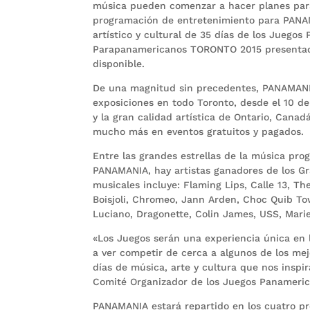
música pueden comenzar a hacer planes para
programación de entretenimiento para PANAM
artístico y cultural de 35 días de los Juegos
Parapanamericanos TORONTO 2015 presentado
disponible.
De una magnitud sin precedentes, PANAMANIA
exposiciones en todo Toronto, desde el 10 de j
y la gran calidad artística de Ontario, Canad
mucho más en eventos gratuitos y pagados.
Entre las grandes estrellas de la música pro
PANAMANIA, hay artistas ganadores de los Gr
musicales incluye: Flaming Lips, Calle 13, Th
Boisjoli, Chromeo, Jann Arden, Choc Quib To
Luciano, Dragonette, Colin James, USS, Marie
«Los Juegos serán una experiencia única en l
a ver competir de cerca a algunos de los me
días de música, arte y cultura que nos inspira
Comité Organizador de los Juegos Panameri
PANAMANIA estará repartido en los cuatro pr