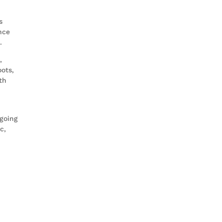
s
nce
.
,
ots,
th
 going
c,
d