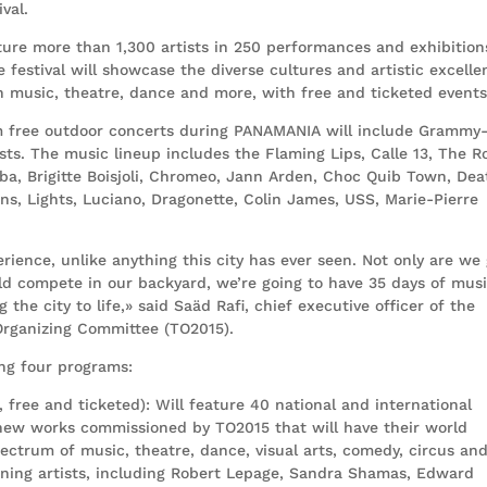
val.
ure more than 1,300 artists in 250 performances and exhibition
 festival will showcase the diverse cultures and artistic excelle
 music, theatre, dance and more, with free and ticketed events
m free outdoor concerts during PANAMANIA will include Grammy-
s. The music lineup includes the Flaming Lips, Calle 13, The Ro
ba, Brigitte Boisjoli, Chromeo, Jann Arden, Choc Quib Town, Dea
ns, Lights, Luciano, Dragonette, Colin James, USS, Marie-Pierre
rience, unlike anything this city has ever seen. Not only are we
ld compete in our backyard, we’re going to have 35 days of musi
 the city to life,» said Saäd Rafi, chief executive officer of the
ganizing Committee (TO2015).
ng four programs:
free and ticketed): Will feature 40 national and international
 new works commissioned by TO2015 that will have their world
ctrum of music, theatre, dance, visual arts, comedy, circus an
nning artists, including Robert Lepage, Sandra Shamas, Edward