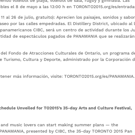
ndo voleibol de playa, voleibol de sala, rugby y gimnasia. Las
ibles el 8 de mayo a las 13:00 h en TORONTO2015.org/es/entrada
11 al 26 de julio, gratuito): Aprecien los paisajes, sonidos y sabo
o por las calles empedradas. El Distillery District, ubicado al 
panamericanos CIBC, será un centro de actividad durante los J
tidad de espectáculos pagados de PANAMANIA que se realizarán
 del Fondo de Atracciones Culturales de Ontario, un programa d
de Turismo, Cultura y Deporte, administrado por la Corporación d
tener más información, visite: TORONTO2015.org/es/PANAMANIA.
hedule Unveiled for TO2015’s 35-day Arts and Culture Festival,
s and music lovers can start making summer plans — the
r PANAMANIA, presented by CIBC, the 35-day TORONTO 2015 Pan