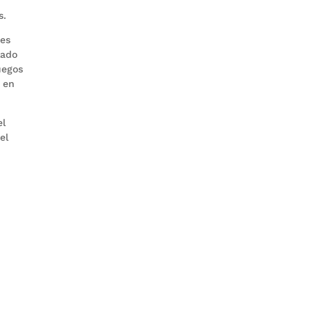
s.
res
lado
uegos
 en
el
el