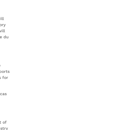
ll
ory
ill
ue du
e
ports
s for
icas
t of
stry