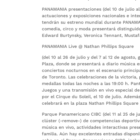
PANAMANIA presentaciones (del 10 de julio al
actuaciones y exposiciones nacionales e int
tendrán su estreno mundial durante PANAMANI
comedia, circo y moda presentará distinguido
Edward Burtynsky, Veronica Tennant, Mustafa,
PANAMANIA Live @ Nathan Phillips Square
(del 10 al 26 de julio y del 7 al 12 de agosto,
Plaza, donde se presentará a diario música 
conciertos nocturnos en el escenario principa
de Toronto. Las celebraciones de la victoria,
medallas todas las noches a las 19:00 h. Pant
Juegos y una transmisión en vivo especial d
por el Cirque du Soleil, el 10 de julio. Ade
celebrará en la plaza Nathan Phillips Square 
Parque Panamericano CIBC (del 11 al 25 de juli
clúster (-remove-) de competencias deportiva
música en vivo, actividades interactivas pre
familia. Aún hay excelentes entradas dispon