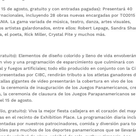
 15 de agosto, gratuito y con entradas pagadas): Presentará 40
ernacionales, incluyendo 28 obras nuevas encargadas por TO2015
A. La gama variada de música, teatro, danza, artes visuales,
s artistas galardonados, entre ellos: Robert Lepage, Sandra Sh
 el poeta, Rick Miller, Crystal Pite y muchos más.
 gratuito): Elementos de diseño colorido y lleno de vida envolverán
en vivo y una programación de esparcimiento que culminará con
l y fuegos artificiales; todo ello producido en conjunto con la C
 presentadas por CIBC, rendirán tributo a los atletas ganadores 
allas gigantes de video presentarán la cobertura en vivo de los
e la ceremonia de inauguración de los Juegos Panamericanos, cr
más, la ceremonia de clausura de los Juegos Parapanamericanos se
el 15 de agosto.
o, gratuito): Viva la mejor fiesta callejera en el corazón del may
s en el recinto de Exhibition Place. La programación diaria incl
sentadas por nuestros patrocinadores, comida y diversión para to
ibles para muchos de los deportes panamericanos que se llevará