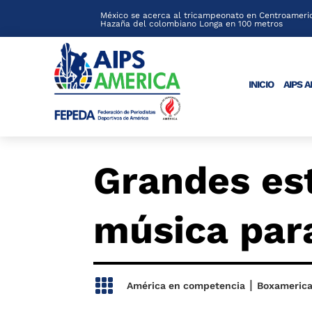
México se acerca al tricampeonato en Centroameric
Hazaña del colombiano Longa en 100 metros
INICIO
AIPS 
Grandes est
música par

|
América en competencia
Boxameric