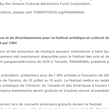
by the Ontario Cultural Attractions Fund Corporation.
mation, please visit TORONTO2015.org/PANAMANIA.
 et de divertissements pour le festival artistique et culturel d
é par CIBC
ture et les amoureux de musique peuvent commencer à faire leu
sement est maintenant disponible pour le festival des arts et de
 et parapanaméricains de 2015 à Toronto, PANAMANIA, présenté 
précédent, présentera plus de 1 300 artistes à l’occasion de 25
e de Toronto, du 10 juillet au 15 août. Le festival mettra en vede
ce artistique de l’Ontario, du Canada et des Amériques à travers 
ertains événements seront gratuits et d’autres seront accessible
iront lors de concerts extérieurs gratuits durant le festival