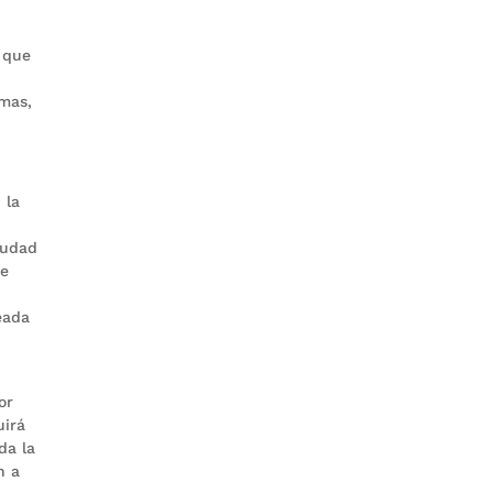
 que
amas,
 la
iudad
de
eada
or
uirá
da la
n a