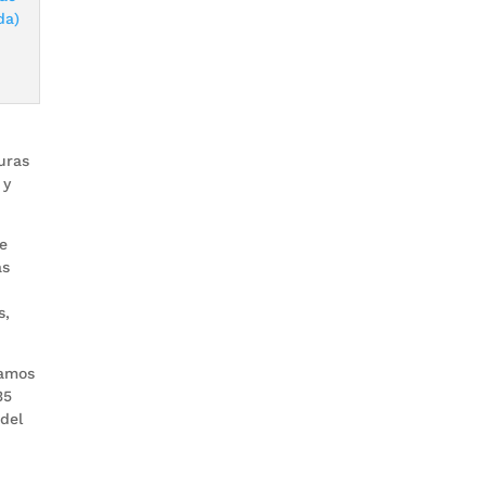
turas
 y
te
as
s,
vamos
35
 del