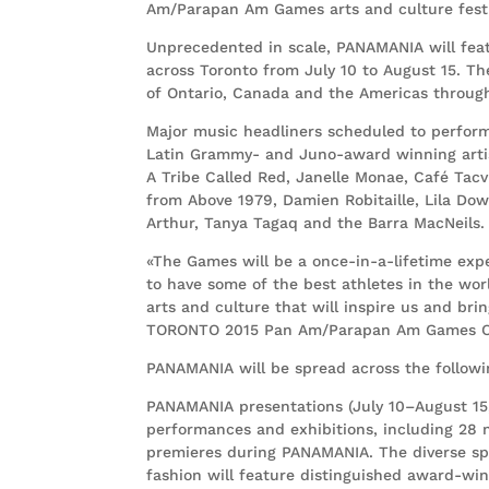
Am/Parapan Am Games arts and culture festi
Unprecedented in scale, PANAMANIA will feat
across Toronto from July 10 to August 15. The
of Ontario, Canada and the Americas through
Major music headliners scheduled to perfor
Latin Grammy- and Juno-award winning artist
A Tribe Called Red, Janelle Monae, Café Tacv
from Above 1979, Damien Robitaille, Lila Dow
Arthur, Tanya Tagaq and the Barra MacNeils.
«The Games will be a once-in-a-lifetime expe
to have some of the best athletes in the wor
arts and culture that will inspire us and bring
TORONTO 2015 Pan Am/Parapan Am Games Or
PANAMANIA will be spread across the followi
PANAMANIA presentations (July 10–August 15, 
performances and exhibitions, including 28
premieres during PANAMANIA. The diverse spe
fashion will feature distinguished award-wi