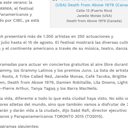
 este verano: la
ANIA, el festival
Calle 13 (Puerto Rico)
 Panamericanos y
Janelle Monáe (USA)
 por CIBC, ya está
Death from Above 1979 (Canada)
 presentará más de 1.300 artistas en 250 actuaciones y
ulio hasta el 15 de agosto. El festival mostrará las diversas cul
á y el continente americano a través de su música, teatro, danza
gramadas para actuar en conciertos gratuitos al aire libre duran
ammy, los Grammy Latinos y los premios Juno. La lista de artist
e Roots, A Tribe Called Red, Janelle Monae, Café Tacvba, Brigitte
wn, Death from Above 1979, Damien Robitaille, Lila Downs, Light
-Pierre Arthur, Tanya Tagaq y los Barra MacNeils.
a vida, diferente a todo lo que esta ciudad haya visto. No sólo 
jores atletas del mundo, sino que también vamos a disfrutar de 
rán y darán vida a la ciudad», dijo Saäd Rafi, director ejecutivo
canos y Parapanamericanos TORONTO 2015 (TO2015).
ogramas siguientes: