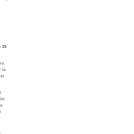
e 35
rs
 la
par
0
tte
la
s