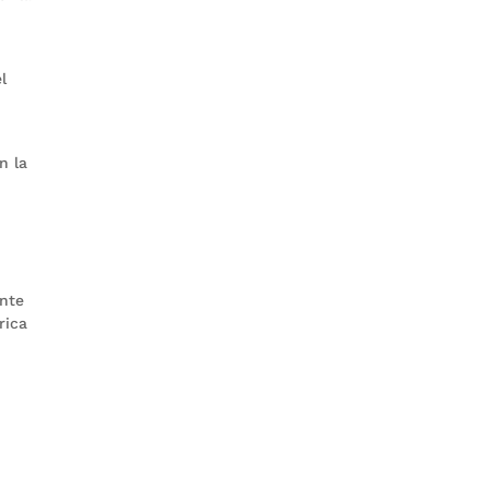
l
n la
ente
rica