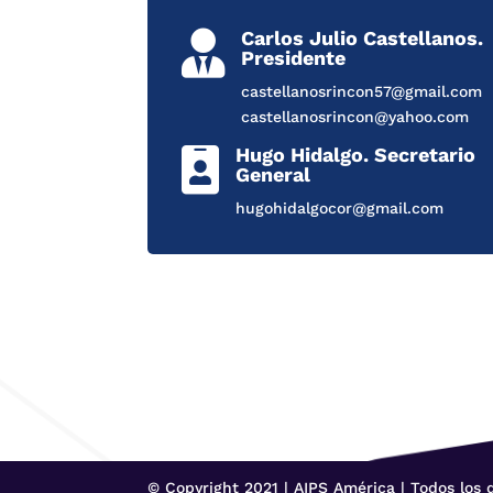
Carlos Julio Castellanos.

Presidente
castellanosrincon57@gmail.com
castellanosrincon@yahoo.com
Hugo Hidalgo. Secretario

General
hugohidalgocor@gmail.com
© Copyright 2021 | AIPS América | Todos los