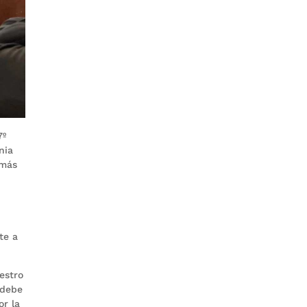
7º
nia
 más
te a
uestro
 debe
or la