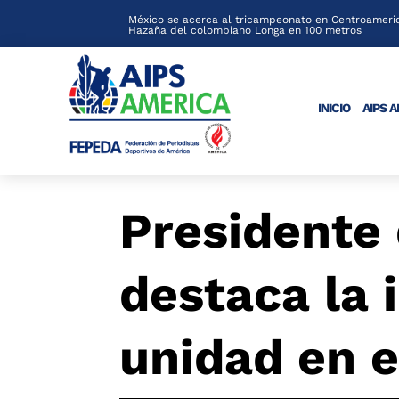
México se acerca al tricampeonato en Centroameric
Hazaña del colombiano Longa en 100 metros
INICIO
AIPS 
Presidente 
destaca la 
unidad en e