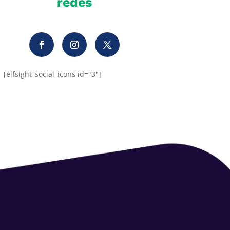
redes
[elfsight_social_icons id="3"]