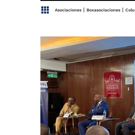

|
|
Asociaciones
Boxasociaciones
Col