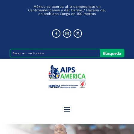
México se acerca al tricampeonato en
Centroamericanos y del Caribe / Hazaña del
colombiano Longa en 100 metros