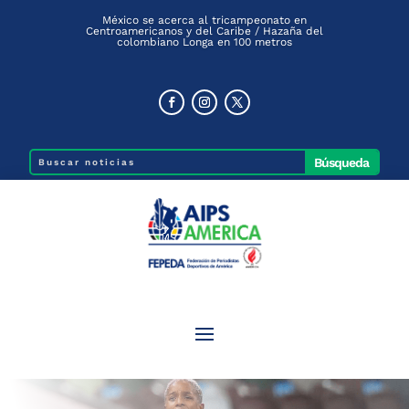
México se acerca al tricampeonato en
Centroamericanos y del Caribe / Hazaña del
colombiano Longa en 100 metros