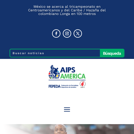
México se acerca al tricampeonato en
Centroamericanos y del Caribe / Hazaña del
colombiano Longa en 100 metros