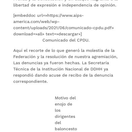
libertad de expresión e independencia de opinión.
[embeddoc url=»https://www.aips-
america.com/web/wp-
content/uploads/2021/06/comunicado-cpdu.pdf»
download=»all» text=»descargar»]
Comunicado del CPDU.
Aquí el recorte de lo que generó la molestia de la
Federación y la resolución de nuestra agremiación,
Las denuncias ya fueron hechas. La Secretaría
Técnica de la Institución Nacional de DDHH ya
respondió dando acuse de recibo de la denuncia
correspondiente.
Motivo del
enojo de
los
dirigentes
del
baloncesto