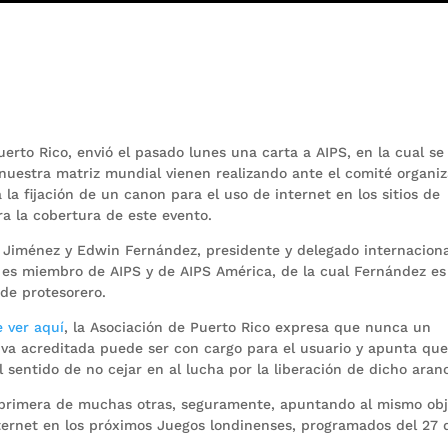
uerto Rico, envió el pasado lunes una carta a AIPS, en la cual s
 nuestra matriz mundial vienen realizando ante el comité organi
la fijación de un canon para el uso de internet en los sitios de
ra la cobertura de este evento.
er Jiménez y Edwin Fernández, presidente y delegado internaciona
e es miembro de AIPS y de AIPS América, de la cual Fernández es
de protesorero.
 ver aquí
, la Asociación de Puerto Rico expresa que nunca un
iva acreditada puede ser con cargo para el usuario y apunta que
 sentido de no cejar en al lucha por la liberación de dicho aranc
a primera de muchas otras, seguramente, apuntando al mismo obj
internet en los próximos Juegos londinenses, programados del 27 