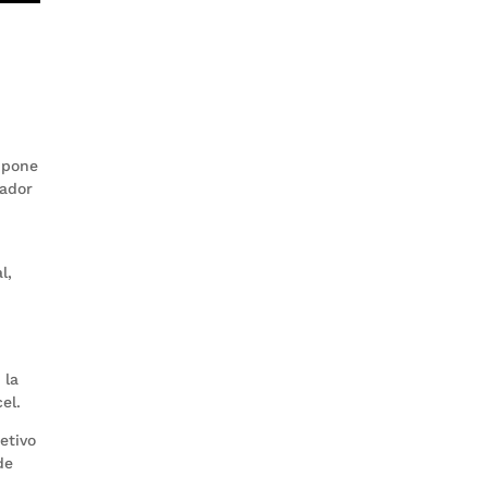
e pone
zador
l,
 la
el.
etivo
de