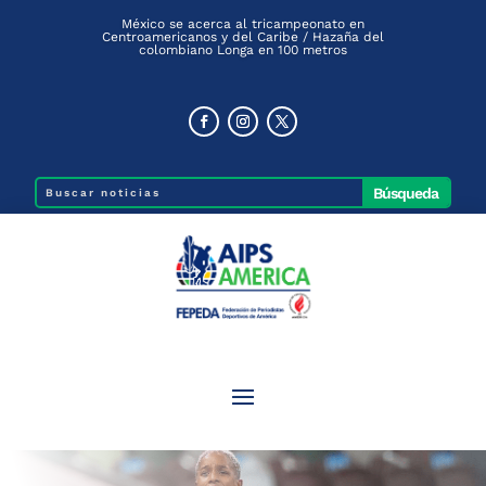
México se acerca al tricampeonato en
Centroamericanos y del Caribe / Hazaña del
colombiano Longa en 100 metros