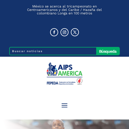
México se acerca al tricampeonato en
Centroamericanos y del Caribe / Hazaña del
colombiano Longa en 100 metros