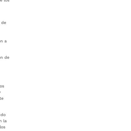
o de
on a
ón de
hos
y
te
udo
n la
los