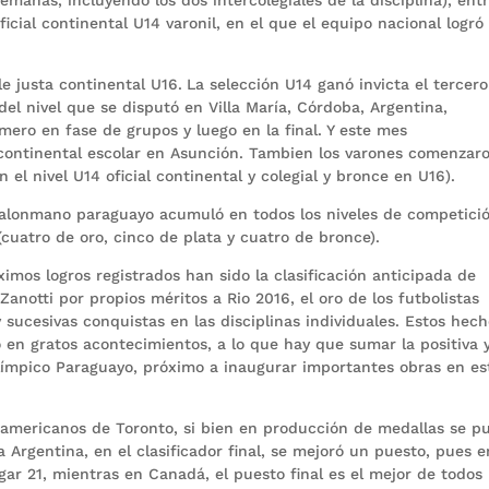
icial continental U14 varonil, en el que el equipo nacional logró
e justa continental U16.
La selección U14 ganó invicta el tercer
l nivel que se disputó en Villa María, Córdoba, Argentina,
mero en fase de grupos y luego en la final. Y este mes
continental escolar en Asunción. Tambien los varones comenzar
n el nivel U14 oficial continental y colegial y bronce en U16).
 balonmano paraguayo acumuló en todos los niveles de competici
uatro de oro, cinco de plata y cuatro de bronce).
imos logros registrados han sido la clasificación anticipada de
anotti por propios méritos a Rio 2016, el oro de los futbolistas
 sucesivas conquistas en las disciplinas individuales. Estos hec
o en gratos acontecimientos, a lo que hay que sumar la positiva 
Olímpico Paraguayo, próximo a inaugurar importantes obras en es
namericanos de Toronto, si bien en producción de medallas se p
Argentina, en el clasificador final, se mejoró un puesto, pues e
gar 21, mientras en Canadá, el puesto final es el mejor de todos 