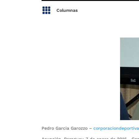

Columnas
Pedro Garcia Garozzo –
corporaciondeportiv
Asunción, Paraguay, 7 de enero de 2016.- C