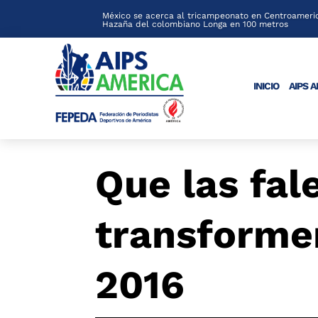
México se acerca al tricampeonato en Centroameric
Hazaña del colombiano Longa en 100 metros
INICIO
AIPS 
Que las fal
transforme
2016