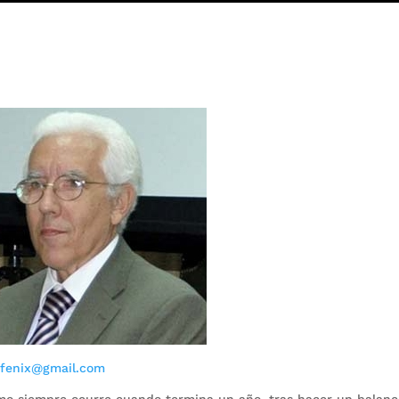
afenix@gmail.com
omo siempre ocurre cuando termina un año, tras hacer un balan