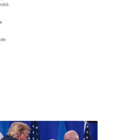
rdió
s
 de