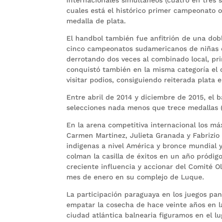
cuales está el histórico primer campeonato of
medalla de plata.
El handbol también fue anfitrión de una dobl
cinco campeonatos sudamericanos de niñas de
derrotando dos veces al combinado local, pri
conquistó también en la misma categoría el 
visitar podios, consiguiendo reiterada plata e
Entre abril de 2014 y diciembre de 2015, el
selecciones nada menos que trece medallas (c
En la arena competitiva internacional los máx
Carmen Martinez, Julieta Granada y Fabrizio Z
indigenas a nivel América y bronce mundial y
colman la casilla de éxitos en un año pródig
creciente influencia y accionar del Comité 
mes de enero en su complejo de Luque.
La participación paraguaya en los juegos pa
empatar la cosecha de hace veinte años en la 
ciudad atlántica balnearia figuramos en el lu