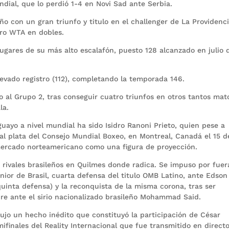
ndial, que lo perdió 1-4 en Novi Sad ante Serbia.
ño con un gran triunfo y titulo en el challenger de La Providenci
tro WTA en dobles.
lugares de su más alto escalafón, puesto 128 alcanzado en julio 
evado registro (112), completando la temporada 146.
 al Grupo 2, tras conseguir cuatro triunfos en otros tantos mat
la.
guayo a nivel mundial ha sido Isidro Ranoni Prieto, quien pese a
al plata del Consejo Mundial Boxeo, en Montreal, Canadá el 15 d
mercado norteamericano como una figura de proyección.
a rivales brasileños en Quilmes donde radica. Se impuso por fuer
ior de Brasil, cuarta defensa del titulo OMB Latino, ante Edson
uinta defensa) y la reconquista de la misma corona, tras ser
bre ante el sirio nacionalizado brasileño Mohammad Said.
ujo un hecho inédito que constituyó la participación de César
finales del Reality Internacional que fue transmitido en direct