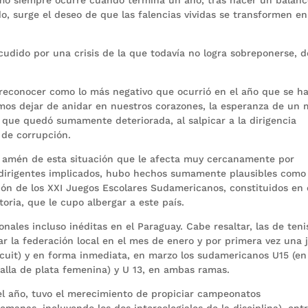
do, surge el deseo de que las falencias vividas se transformen en
udido por una crisis de la que todavía no logra sobreponerse, 
 reconocer como lo más negativo que ocurrió en el año que se ha
os dejar de anidar en nuestros corazones, la esperanza de un 
 que quedó sumamente deteriorada, al salpicar a la dirigencia
 de corrupción.
, amén de esta situación que le afecta muy cercanamente por
 dirigentes implicados, hubo hechos sumamente plausibles como 
ón de los XXI Juegos Escolares Sudamericanos, constituidos en 
oria, que le cupo albergar a este país.
onales incluso inéditas en el Paraguay. Cabe resaltar, las de teni
r la federación local en el mes de enero y por primera vez una 
ircuit) y en forma inmediata, en marzo los sudamericanos U15 (en
lla de plata femenina) y U 13, en ambas ramas.
del año, tuvo el merecimiento de propiciar campeonatos
emanas, incluyendo los dos intercolegiales de la disciplina), entr