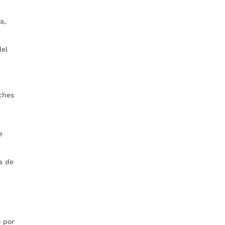
a,
del
ches
e
a de
o por