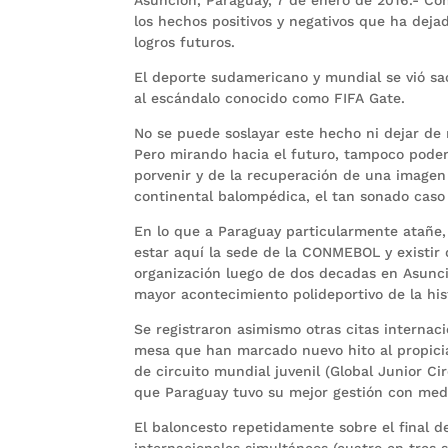
los hechos positivos y negativos que ha deja
logros futuros.
El deporte sudamericano y mundial se vió sac
al escándalo conocido como FIFA Gate.
No se puede soslayar este hecho ni dejar de
Pero mirando hacia el futuro, tampoco podem
porvenir y de la recuperación de una imagen
continental balompédica, el tan sonado caso
En lo que a Paraguay particularmente atañe
estar aquí la sede de la CONMEBOL y existir
organización luego de dos decadas en Asunci
mayor acontecimiento polideportivo de la hist
Se registraron asimismo otras citas internaci
mesa que han marcado nuevo hito al propicia
de circuito mundial juvenil (Global Junior C
que Paraguay tuvo su mejor gestión con meda
El baloncesto repetidamente sobre el final 
internacionales simultáneos (cuatro en tres s