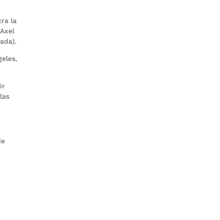
ra la
 Axel
ada).
eles,
ir
las
de