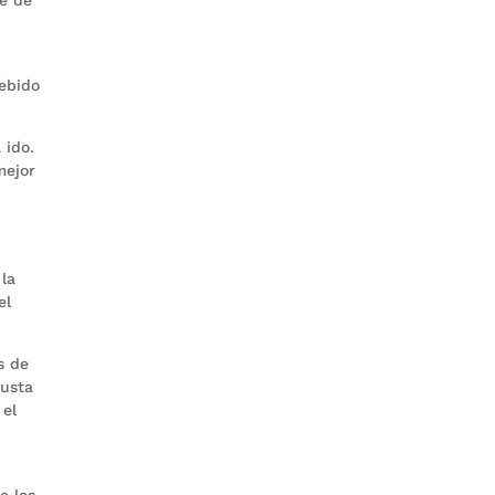
debido
 ido.
mejor
la
el
s de
justa
 el
e los