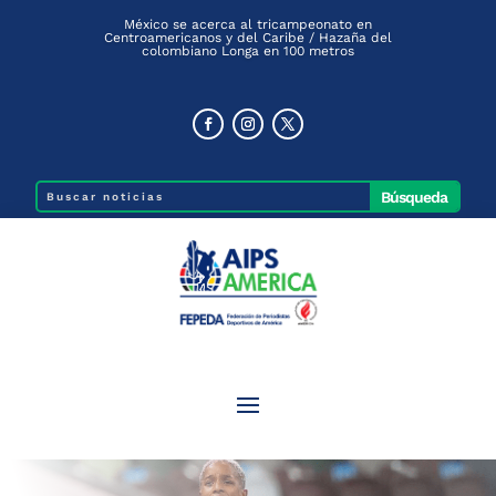
México se acerca al tricampeonato en
Centroamericanos y del Caribe / Hazaña del
colombiano Longa en 100 metros