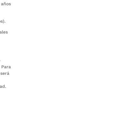
 años
s).
ales
o
. Para
 será
ad.