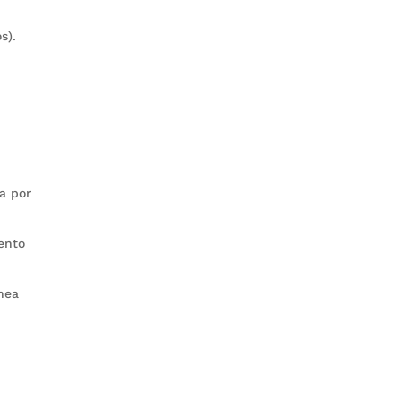
s).
da por
ento
ínea