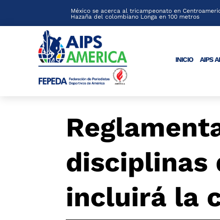
México se acerca al tricampeonato en Centroameric
Hazaña del colombiano Longa en 100 metros
INICIO
AIPS 
Reglamentac
disciplinas
incluirá la