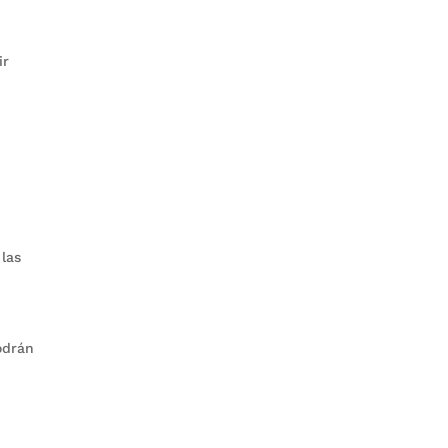
ir
 las
odrán