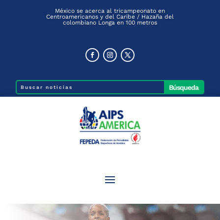
México se acerca al tricampeonato en
Centroamericanos y del Caribe / Hazaña del
colombiano Longa en 100 metros